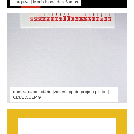
_arquivo | Maria Ivone dos Santos
quebra-cabecedário [volume pp de projeto piloto] |
CDI/ED/UEMG