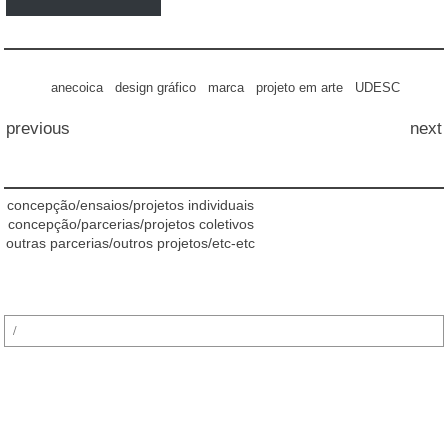
anecoica
design gráfico
marca
projeto em arte
UDESC
previous
next
concepção/ensaios/projetos individuais
concepção/parcerias/projetos coletivos
outras parcerias/outros projetos/etc-etc
Pesquisar