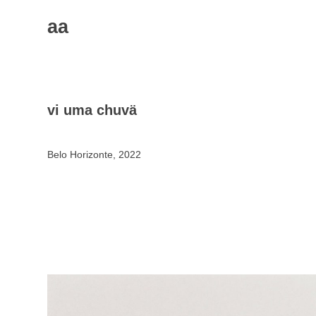
aa
Skip
to
content
vi uma chuvä
Belo Horizonte, 2022