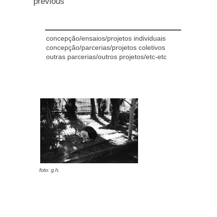
previous
concepção/ensaios/projetos individuais
concepção/parcerias/projetos coletivos
outras parcerias/outros projetos/etc-etc
foto: g.h.