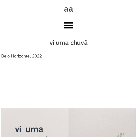
Skip
aa
to
content
vi uma chuvä
Belo Horizonte, 2022