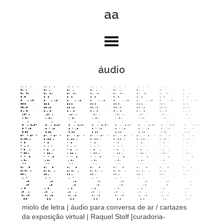
Skip
aa
to
content
áudio
miolo de letra | áudio para conversa de ar / cartazes
da exposição virtual | Raquel Stolf [curadoria-